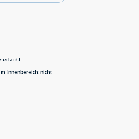
e
:
erlaubt
im Innenbereich
:
nicht