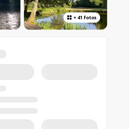
+
41 Fotos