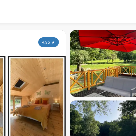
4.95
★