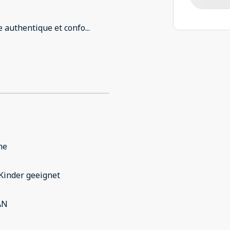
e authentique et confo
...
he
Kinder geeignet
AN